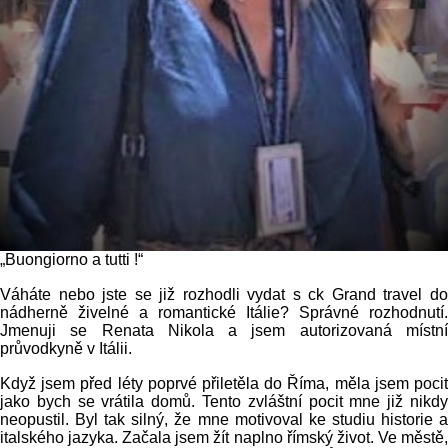
„Buongiorno a tutti !“
Váháte nebo jste se již rozhodli vydat s ck Grand travel do
nádherně živelné a romantické Itálie? Správné rozhodnutí.
Jmenuji se Renata Nikola a jsem autorizovaná místní
průvodkyně v Itálii.
Když jsem před léty poprvé přiletěla do Říma, měla jsem pocit
jako bych se vrátila domů. Tento zvláštní pocit mne již nikdy
neopustil. Byl tak silný, že mne motivoval ke studiu historie a
italského jazyka. Začala jsem žít naplno římský život. Ve městě,