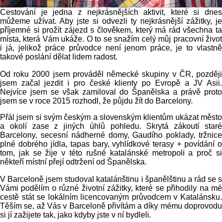
Cestování je jedna z nejkrásnějších aktivit, které si dnes
můžeme užívat. Aby jste si odvezli ty nejkrásnější zážitky, je
příjemné si prožít zájezd s člověkem, který má rád všechna ta
místa, která Vám ukáže. O to se snažím celý můj pracovní život
i já, jelikož práce průvodce není jenom práce, je to vlastně
takové poslání dělat lidem radost.
Od roku 2000 jsem prováděl německé skupiny v ČR, později
jsem začal jezdit i pro české klienty po Evropě a JV Asii.
Nejvíce jsem se však zamiloval do Španělska a právě proto
jsem se v roce 2015 rozhodl, že půjdu žít do Barcelony.
Přál jsem si svým českým a slovenským klientům ukázat město
a okolí zase z jiných úhlů pohledu. Skrytá zákoutí staré
Barcelony, secesní nádherné domy, Gaudího poklady, tržnice
plné dobrého jídla, tapas bary, vyhlídkové terasy + povídání o
tom, jak se žije v této rušné katalánské metropoli a proč si
někteří místní přejí odtržení od Španělska.
V Barceloně jsem studoval katalánštinu i španělštinu a rád se s
Vámi podělím o různé životní zážitky, které se přihodily na mé
cestě stát se lokálním licencovaným průvodcem v Katalánsku.
Těším se, až Vás v Barceloně přivítám a díky mému doprovodu
si jí zažijete tak, jako kdyby jste v ní bydleli.