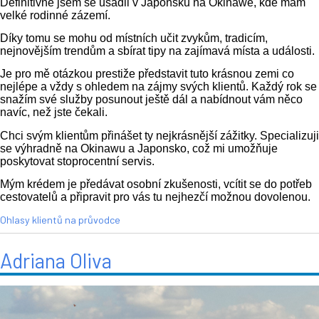
Definitivně jsem se usadil v Japonsku na Okinawě, kde mám
velké rodinné zázemí.
Díky tomu se mohu od místních učit zvykům, tradicím,
nejnovějším trendům a sbírat tipy na zajímavá místa a události.
Je pro mě otázkou prestiže představit tuto krásnou zemi co
nejlépe a vždy s ohledem na zájmy svých klientů. Každý rok se
snažím své služby posunout ještě dál a nabídnout vám něco
navíc, než jste čekali.
Chci svým klientům přinášet ty nejkrásnější zážitky. Specializuji
se výhradně na Okinawu a Japonsko, což mi umožňuje
poskytovat stoprocentní servis.
Mým krédem je předávat osobní zkušenosti, vcítit se do potřeb
cestovatelů a připravit pro vás tu nejhezčí možnou dovolenou.
Ohlasy klientů na průvodce
Adriana Oliva