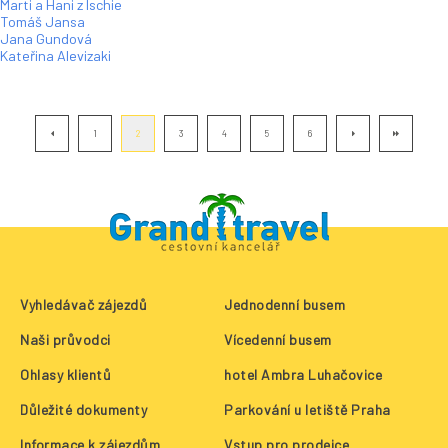
Marti a Hani z Ischie
Tomáš Jansa
Jana Gundová
Kateřina Alevizaki
1
2
3
4
5
6
Vyhledávač zájezdů
Jednodenní busem
Naši průvodci
Vícedenní busem
Ohlasy klientů
hotel Ambra Luhačovice
Důležité dokumenty
Parkování u letiště Praha
Informace k zájezdům
Vstup pro prodejce