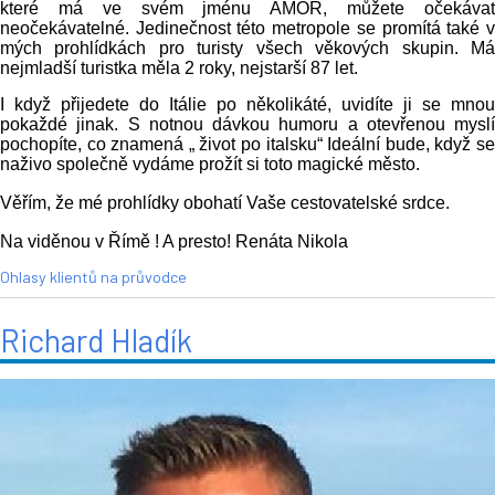
které má ve svém jménu AMOR, můžete očekávat
neočekávatelné. Jedinečnost této metropole se promítá také v
mých prohlídkách pro turisty všech věkových skupin. Má
nejmladší turistka měla 2 roky, nejstarší 87 let.
I když přijedete do Itálie po několikáté, uvidíte ji se mnou
pokaždé jinak. S notnou dávkou humoru a otevřenou myslí
pochopíte, co znamená „ život po italsku“ Ideální bude, když se
naživo společně vydáme prožít si toto magické město.
Věřím, že mé prohlídky obohatí Vaše cestovatelské srdce.
Na viděnou v Římě ! A presto! Renáta Nikola
Ohlasy klientů na průvodce
Richard Hladík