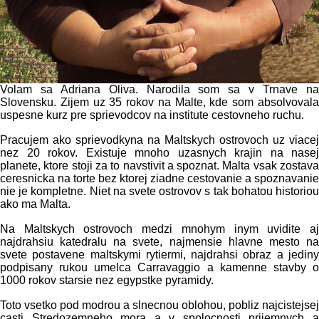
Volam sa Adriana Oliva. Narodila som sa v Trnave na
Slovensku. Zijem uz 35 rokov na Malte, kde som absolvovala
uspesne kurz pre sprievodcov na institute cestovneho ruchu.
Pracujem ako sprievodkyna na Maltskych ostrovoch uz viacej
nez 20 rokov. Existuje mnoho uzasnych krajin na nasej
planete, ktore stoji za to navstivit a spoznat. Malta vsak zostava
ceresnicka na torte bez ktorej ziadne cestovanie a spoznavanie
nie je kompletne. Niet na svete ostrovov s tak bohatou historiou
ako ma Malta.
Na Maltskych ostrovoch medzi mnohym inym uvidite aj
najdrahsiu katedralu na svete, najmensie hlavne mesto na
svete postavene maltskymi rytiermi, najdrahsi obraz a jediny
podpisany rukou umelca Carravaggio a kamenne stavby o
1000 rokov starsie nez egypstke pyramidy.
Toto vsetko pod modrou a slnecnou oblohou, pobliz najcistejsej
casti Stredozemneho mora a v spolocnosti prijemnych a