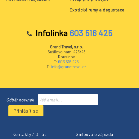
Exotické rumy a degustace
Infolinka
603 516 425
Grand Travel, s.r.o.
Sušilovo nám. 425/48
Rousínov
T:
603 516 425
E:
info@grandtravel.cz
Odběr novinek
Přihlásit se
Kontakty / O nás
Smlouva o zájezdu