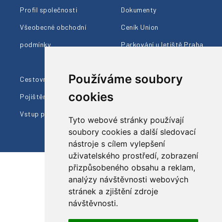
Profil společnosti
Dokumenty
Všeobecné obchodní
Ceník Union
podmínky
Parkování u letiště Praha
Členství AČCKA
Používáme soubory
Cestovní pojištění
Ohlasy klientů
cookies
Pojištění proti úpadku
Naši průvodci
Vstup pro prodejce
Dárkové poukazy
Tyto webové stránky používají
soubory cookies a další sledovací
nástroje s cílem vylepšení
uživatelského prostředí, zobrazení
přizpůsobeného obsahu a reklam,
analýzy návštěvnosti webových
Sledujte nás
stránek a zjištění zdroje
návštěvnosti.