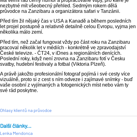
Má velmi rád černý humor a propracované vtipy, pro které je
nezbytné mít všeobecný přehled. Sedmým rokem dělá
průvodce na Zanzibaru a organizátora safari v Tanzánii.
Před tím žil nějaký čas v USA a Kanadě a během posledních
let projel postupně a relativně detailně celou Evropu, vyjma jen
několika málo zemí.
Před tím, než začal fungovat vždy po část roku na Zanzibaru
pracoval několik let v médiích - konkrétně ve zpravodajství
České televize. - ČT24, v iDnes a regionálních denících.
Poslední roky, když není zrovna na Zanzibaru fotí v Česku
svatby, hudební festivaly a fotbal (Viktoria Plzeň).
A právě jakožto profesionální fotograf pojímá i své cesty více
vizuálně, proto si z cest s ním odveze i zajímavé snímky - buď
vaše osobní z vyjímaných a fotogenických míst nebo vám ty
své rád poskytne.
Ohlasy klientů na průvodce
Další články...
Lenka Mendonca