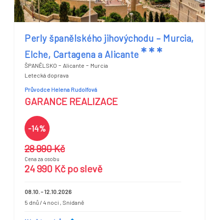
Perly španělského jihovýchodu – Murcia,
*
*
*
Elche, Cartagena a Alicante
-
-
ŠPANĚLSKO
Alicante
Murcia
Letecká doprava
Průvodce Helena Rudolfová
GARANCE REALIZACE
-14%
28 990 Kč
Cena za osobu
24 990 Kč po slevě
08.10. - 12.10.2026
5 dnů / 4 noci
, Snídaně