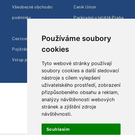
Všeobecné obchodní
Ceník Union
podmínky
Parkování u letiště Praha
Členství AČCKA
Používáme soubory
Cestovní pojištění
Ohlasy klientů
cookies
Pojištění proti úpadku
Naši průvodci
Vstup pro prodejce
Dárkové poukazy
Tyto webové stránky používají
soubory cookies a další sledovací
nástroje s cílem vylepšení
uživatelského prostředí, zobrazení
přizpůsobeného obsahu a reklam,
analýzy návštěvnosti webových
Sledujte nás
stránek a zjištění zdroje
návštěvnosti.
Souhlasím