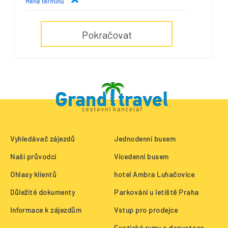
Méně
termínů
Pokračovat
Vyhledávač zájezdů
Jednodenní busem
Naši průvodci
Vícedenní busem
Ohlasy klientů
hotel Ambra Luhačovice
Důležité dokumenty
Parkování u letiště Praha
Informace k zájezdům
Vstup pro prodejce
Exotické rumy a degustace