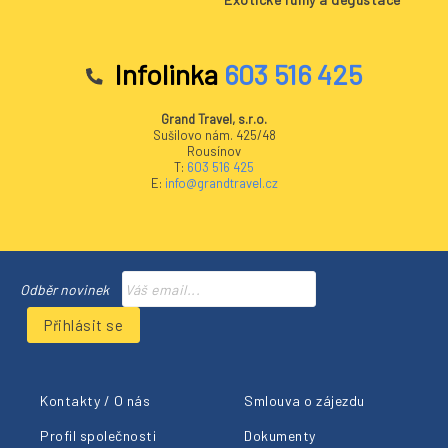
Infolinka
603 516 425
Grand Travel, s.r.o.
Sušilovo nám. 425/48
Rousínov
T:
603 516 425
E:
info@grandtravel.cz
Odběr novinek
Přihlásit se
Kontakty / O nás
Smlouva o zájezdu
Profil společnosti
Dokumenty