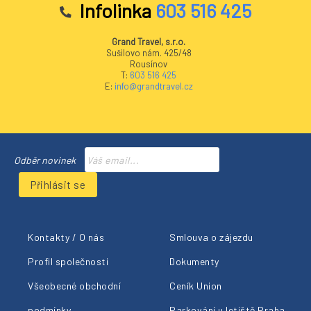
Infolinka
603 516 425
Grand Travel, s.r.o.
Sušilovo nám. 425/48
Rousínov
T:
603 516 425
E:
info@grandtravel.cz
Odběr novinek
Přihlásit se
Kontakty / O nás
Smlouva o zájezdu
Profil společnosti
Dokumenty
Všeobecné obchodní
Ceník Union
podmínky
Parkování u letiště Praha