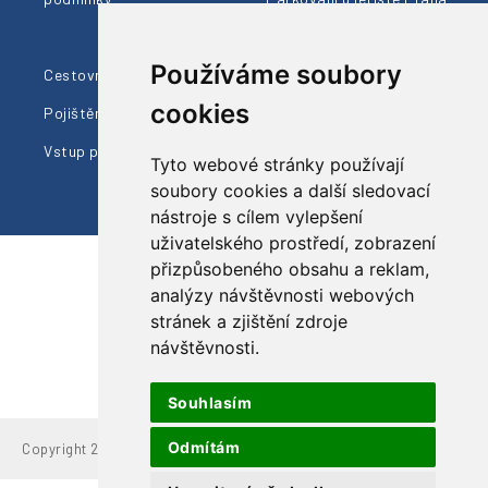
Členství AČCKA
Používáme soubory
Cestovní pojištění
Ohlasy klientů
cookies
Pojištění proti úpadku
Naši průvodci
Vstup pro prodejce
Dárkové poukazy
Tyto webové stránky používají
soubory cookies a další sledovací
nástroje s cílem vylepšení
uživatelského prostředí, zobrazení
přizpůsobeného obsahu a reklam,
analýzy návštěvnosti webových
Sledujte nás
stránek a zjištění zdroje
návštěvnosti.
Souhlasím
Odmítám
Copyright 2022 Grand Travel, s.r.o.