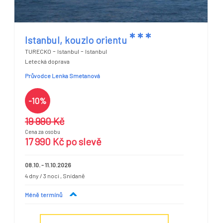
*
*
*
Istanbul, kouzlo orientu
-
-
TURECKO
Istanbul
Istanbul
Letecká doprava
Průvodce Lenka Smetanová
-10%
19 990 Kč
Cena za osobu
17 990 Kč po slevě
08.10. - 11.10.2026
4 dny / 3 noci
, Snídaně
Méně
termínů