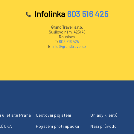
Infolinka
603 516 425
Grand Travel, s.r.o.
Sušilovo nám. 425/48
Rousínov
T:
603 516 425
E:
info@grandtravel.cz
 u letiště Praha
Cestovní pojištění
Ohlasy klientů
 AČCKA
Pojištění proti úpadku
Naši průvodci