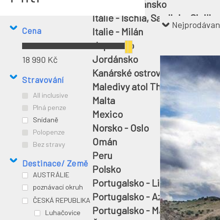
Itálie - Toskánsko
Itálie - Ischia, Sardinie, Sicilie
Nejprodávan
Italie - Milán
Cena
Japonsko
Jordánsko
18 990 Kč
19 990 Kč
Kanárské ostrovy - Tenerife, 
Stravování
Maledivy atol Thoddoo
All inclusive
Malta
Plná penze
Mexico
Snídaně
Norsko - Oslo
Polopenze
Omán
Bez stravy
Peru
Destinace/ Země
Polsko
AUSTRÁLIE
Portugalsko - Lisabon, Porto
poznávací okruh
Portugalsko - Azorské ostrovy
ČESKÁ REPUBLIKA
Portugalsko - Madeira
Luhačovice