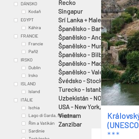
Řecko
DÁNSKO
Singapur
Kodaň
Srí Lanka + Maledivy
EGYPT
Španělsko - Barcelona
Káhira
FRANCIE
Španělsko - Andalusie
Francie
Španělsko - Murcia
Paříž
Španělsko - Bilbao
IRSKO
Španělsko - Madrid
Dublin
Španělsko - Valencie NOVINK
Irsko
Švédsko - Stockholm
ISLAND
Turecko - Istanbul
Island
Uzbekistán - NOVINKA
ITÁLIE
USA - New York, Západ USA
Ischia
Královsk
Vietnam
Lago di Garda, Maggiore
Zanzibar
(UNESCO
Řím a Vatikán
Sardinie
*
*
*
Toskánsko