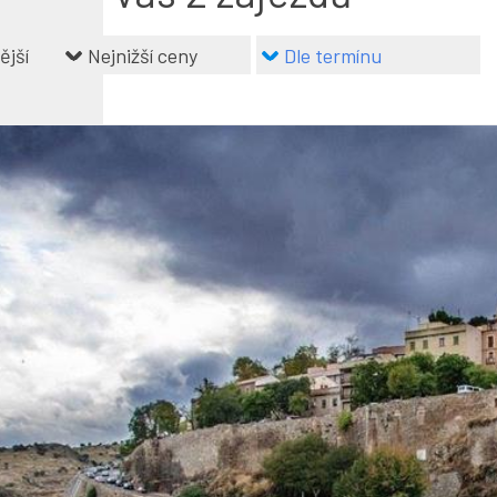
ější
Nejnižší ceny
Dle termínu
Lanzarote