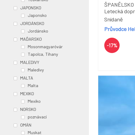
ŠPANĚLSKO
JAPONSKO
Letecká dop
Japonsko
Snídaně
JORDÁNSKO
Průvodce Hel
Jordánsko
MAĎARSKO
-17%
Mosonmagyaróvár
Tapolca, Tihany
MALEDIVY
Maledivy
MALTA
Malta
MEXIKO
Mexiko
NORSKO
poznávací
OMÁN
Muskat