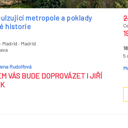
pulzující metropole a poklady
2
é historie
C
1
Madrid
Madrid
-
-
18
rava
5 
ena Rudolfová
M
M VÁS BUDE DOPROVÁZET I JIŘÍ
EK