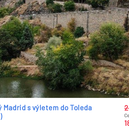
A
ý Madrid s výletem do Toleda
2
)
C
1