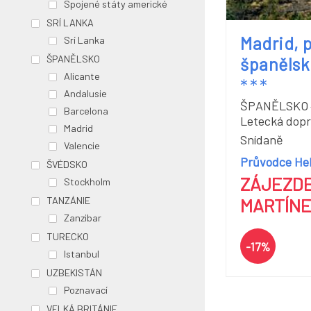
Spojené státy americké
SRÍ LANKA
Madrid, 
Srí Lanka
ŠPANĚLSKO
španělsk
Alicante
*
*
*
Andalusie
ŠPANĚLSKO
Barcelona
Letecká dop
Madrid
Snídaně
Valencie
Průvodce Hel
ŠVÉDSKO
ZÁJEZDE
Stockholm
TANZÁNIE
MARTÍN
Zanzibar
TURECKO
-17%
Istanbul
UZBEKISTÁN
Poznavací
VELKÁ BRITÁNIE