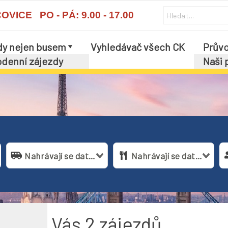
ICE PO - PÁ: 9.00 - 17.00
dy nejen busem
Vyhledávač všech CK
Průvo
í
denní zájezdy
Naši 
enní zájezdy
Ohlas
 Ambra Luhačovice
Nahrávají se data...
Nahrávají se data...
no pro Vás
2
zájezdů