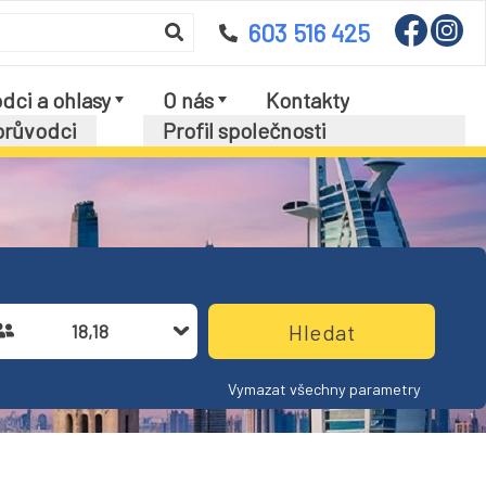
603 516 425
dci a ohlasy
O nás
Kontakty
průvodci
Profil společnosti
y klientů
Pojištění proti úpadku
Všeobecné smluvní podmínky
Výpis z obchodního rejstříku
GDPR dokumenty
Cestovní pojištění UNION
Dokumenty ke stažení
18,18
Parkování letiště Praha
Vstup pro prodejce
Vymazat všechny parametry