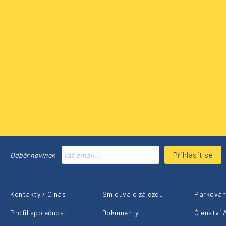
Přihlásit se
Odběr novinek
Kontakty / O nás
Smlouva o zájezdu
Parkování
Profil společnosti
Dokumenty
Členství