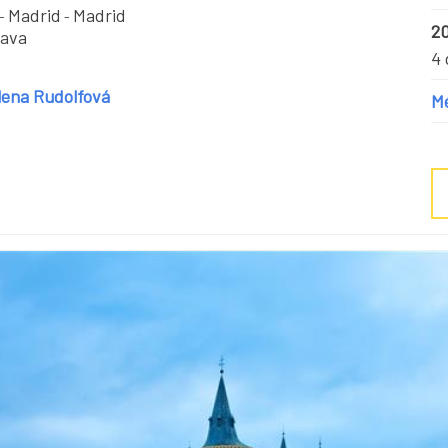
Madrid
Madrid
-
-
20
rava
4 
ena Rudolfová
M