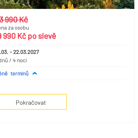
3 990 Kč
ena za osobu
9 990 Kč po slevě
.03. - 22.03.2027
dnů / 4 noci
éně
termínů
Pokračovat