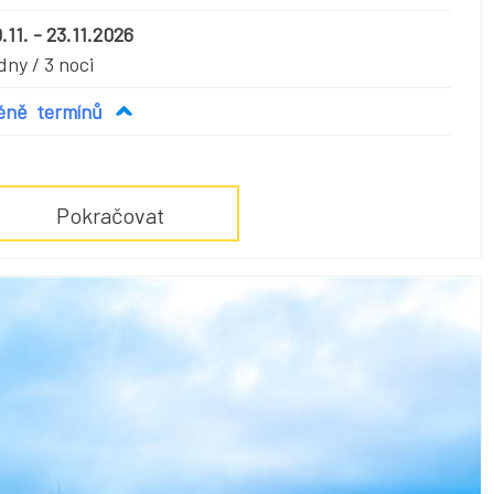
.11. - 23.11.2026
dny / 3 noci
éně
termínů
Pokračovat