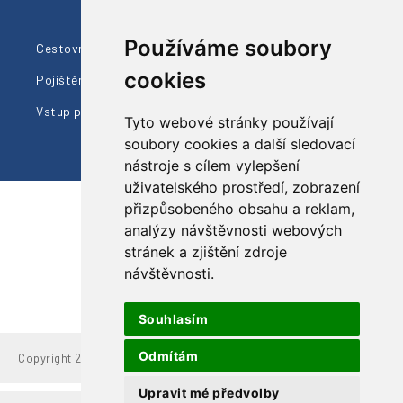
Členství AČCKA
Používáme soubory
Cestovní pojištění
Ohlasy klientů
cookies
Pojištění proti úpadku
Naši průvodci
Vstup pro prodejce
Dárkové poukazy
Tyto webové stránky používají
soubory cookies a další sledovací
nástroje s cílem vylepšení
uživatelského prostředí, zobrazení
přizpůsobeného obsahu a reklam,
analýzy návštěvnosti webových
Sledujte nás
stránek a zjištění zdroje
návštěvnosti.
Souhlasím
Odmítám
Copyright 2022 Grand Travel, s.r.o.
Upravit mé předvolby