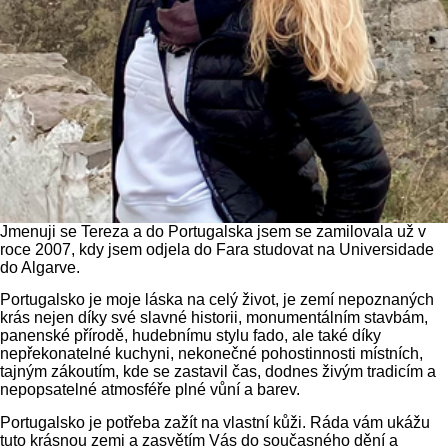
Jmenuji se Tereza a do Portugalska jsem se zamilovala už v
roce 2007, kdy jsem odjela do Fara studovat na Universidade
do Algarve.
Portugalsko je moje láska na celý život, je zemí nepoznaných
krás nejen díky své slavné historii, monumentálním stavbám,
panenské přírodě, hudebnímu stylu fado, ale také díky
nepřekonatelné kuchyni, nekonečné pohostinnosti místních,
tajným zákoutím, kde se zastavil čas, dodnes živým tradicím a
nepopsatelné atmosféře plné vůní a barev.
Portugalsko je potřeba zažít na vlastní kůži. Ráda vám ukážu
tuto krásnou zemi a zasvětím Vás do současného dění a