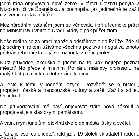
jsem ráda objevovala nové země, v rámci Erasmu pobyla v
Nizozemí či ve Španělsku, a pochopila, jak jedinečné je zažít
cizí zemi na vlastní kůži.
Mezinárodním vztahům jsem se věnovala i při úřednické práci
na Ministerstvu vnitra a Úřadu vlády a pak přišel zlom.
Naše rodina se za prací manžela odstěhovala do Paříže. Zde si
již sedmým rokem užíváme všechna pozitiva i negativa tohoto
překrásného města, a já se rozhodla změnit profesi.
Kurz průvodce, zkouška a jdeme na to. Jak nejlépe poznat
město? No přece s místním! Po ránu máslový croissant, na
malý hlad palačinku a dobré víno k tomu.
A ještě k tomu v rodném jazyce. Dozvědět se o historii,
propojení české a francouzské kultury a zažít. Zažít a sdílet.
Ochutnat.
Na průvodcování mě baví objevovat stále nová zákoutí a
propojovat je s klasickými památkami.
A vám, mým turistům, otevírat dveře do města lásky a světel.
„Paříž je vše, co chcete“, řekl již v 19 století skladatel Frédéric