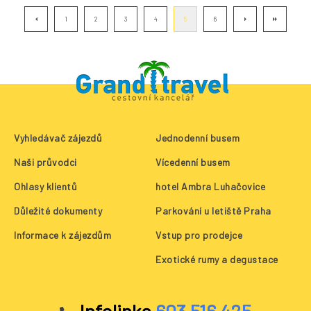
1
2
3
4
5
6
Vyhledávač zájezdů
Jednodenní busem
Naši průvodci
Vícedenní busem
Ohlasy klientů
hotel Ambra Luhačovice
Důležité dokumenty
Parkování u letiště Praha
Informace k zájezdům
Vstup pro prodejce
Exotické rumy a degustace