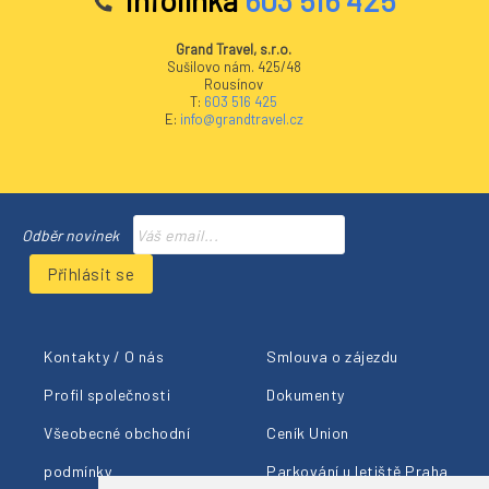
Infolinka
603 516 425
Grand Travel, s.r.o.
Sušilovo nám. 425/48
Rousínov
T:
603 516 425
E:
info@grandtravel.cz
Odběr novinek
Přihlásit se
Kontakty / O nás
Smlouva o zájezdu
Profil společnosti
Dokumenty
Všeobecné obchodní
Ceník Union
podmínky
Parkování u letiště Praha