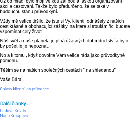
Už od mládí bylo mojí velkou zálibou a láskou organizování
akcí a cestování. Takže bylo předurčeno, že se také v
budoucnu stanu průvodkyní.
Vždy mě velice těšilo, že jste si Vy, klienti, odnášely z našich
cest krásné a obohacující zážitky, na které si troufám říci budete
vzpomínat celý život.
Náš svět a naše planeta je plná úžasných dobrodružství a bylo
by pošetilé je nepoznat.
No a k tomu , když dovolíte Vám velice ráda jako průvodkyně
pomohu.
Těším se na našich společných cestách " na shledanou"
Vaše Bára.
Ohlasy klientů na průvodce
Další články...
Ludovít Krivda
Marie Kroupová