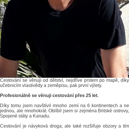
Cestování se věnuji od dětství, nejdříve prstem po mapě, díky
učebnicím vlastivědy a zeměpisu, pak první výlety.
Profesionálně se věnuji cestování přes 25 let.
Díky tomu jsem navštívil mnoho zemí na 6 kontinentech a ne
jednou, ale mnohokrát. Oblíbil jsem si zejména Britské ostrovy,
Spojené státy a Kanadu.
Cestování je návyková droga, ale také rozšiřuje obzory a tím