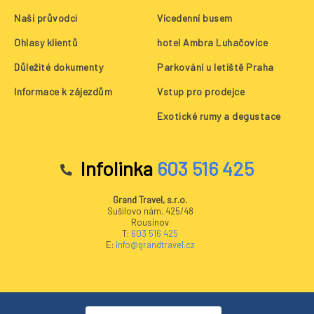
Naši průvodci
Vícedenní busem
Ohlasy klientů
hotel Ambra Luhačovice
Důležité dokumenty
Parkování u letiště Praha
Informace k zájezdům
Vstup pro prodejce
Exotické rumy a degustace
Infolinka
603 516 425
Grand Travel, s.r.o.
Sušilovo nám. 425/48
Rousínov
T:
603 516 425
E:
info@grandtravel.cz