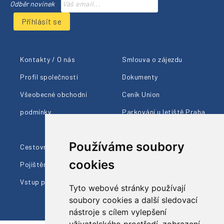
Odběr novinek
Přihlásit se
Kontakty / O nás
Smlouva o zájezdu
Profil společnosti
Dokumenty
Všeobecné obchodní
Ceník Union
podmínky
Parkování u letiště Praha
Členství AČCKA
Používáme soubory
Cestovní pojištění
Ohlasy klientů
cookies
Pojištění proti úpadku
Naši průvodci
Vstup pro prodejce
Dárkové poukazy
Tyto webové stránky používají
soubory cookies a další sledovací
nástroje s cílem vylepšení