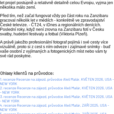
let projel postupně a relativně detailně celou Evropu, vyjma jen
několika málo zemí.
Před tím, než začal fungovat vždy po část roku na Zanzibaru
pracoval několik let v médiích - konkrétně ve zpravodajství
České televize. - ČT24, v iDnes a regionálních denících.
Poslední roky, když není zrovna na Zanzibaru fotí v Česku
svatby, hudební festivaly a fotbal (Viktoria Plzeň).
A právě jakožto profesionální fotograf pojímá i své cesty více
vizuálně, proto si z cest s ním odveze i zajímavé snímky - buď
vaše osobní z vyjímaných a fotogenických míst nebo vám ty
své rád poskytne.
Ohlasy klientů na průvodce:
1. recenze Recenze na zájezd, průvodce Aleš Malár, KVĚTEN 2026, USA -
NEW YORK
2. recenze Recenze na zájezd, průvodce Aleš Malár, KVĚTEN 2026, USA
- NEW YORK
3. recenze Recenze na zájezd, průvodce Aleš Malár, KVĚTEN 2026, USA
- NEW YORK
4. recenze Recenze na zájezd, průvodce Aleš Malár, ZÁŘÍ 2025, USA -
NEW YORK
5. recenze Recenze na zájezd, průvodce Aleš Malár, ZÁŘÍ 2025, USA -