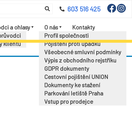
603 516 425
dci a ohlasy
O nás
Kontakty
průvodci
Profil společnosti
y klientů
Pojištění proti úpadku
Všeobecné smluvní podmínky
Výpis z obchodního rejstříku
GDPR dokumenty
Cestovní pojištění UNION
Dokumenty ke stažení
Parkování letiště Praha
Vstup pro prodejce