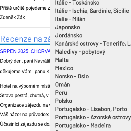
Itálie - Toskánsko
Příště určitě pojedeme zase s tímto skvělým průvodcem, jelikož
Itálie - Ischia, Sardinie, Sicilie
Zdeněk Žák
Italie - Milán
Japonsko
Jordánsko
Recenze na zájezd, průvodce Ivan K
Kanárské ostrovy - Tenerife, 
Maledivy - pobytový
SRPEN 2025, CHORVATSKO, POBYT S VÝLETY
Malta
Dobrý den, paní Navrátilová
Mexico
děkujeme Vám i panu Knorrovi. Za nás spokojenost a pochvala 
Norsko - Oslo
Omán
Hotel na výborném místě, pokoj prostorný, čistý, zařízený asi 
Peru
Strava pestrá, chutná, v dostatečném množství.
Polsko
Organizace zájezdu na výborné úrovni.
Portugalsko - Lisabon, Porto
Váš názor na průvodce:
Portugalsko - Azorské ostrovy
Portugalsko - Madeira
Účastníci zájezdu se dozvěděli spoustu zajímavých informací k 