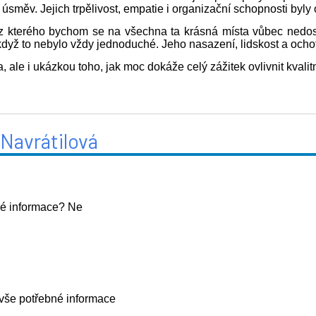
 úsměv. Jejich trpělivost, empatie i organizační schopnosti byl
 bez kterého bychom se na všechna ta krásná místa vůbec nedo
yž to nebylo vždy jednoduché. Jeho nasazení, lidskost a ochota
 ale i ukázkou toho, jak moc dokáže celý zážitek ovlivnit kvali
Navrátilová
ré informace? Ne
 vše potřebné informace