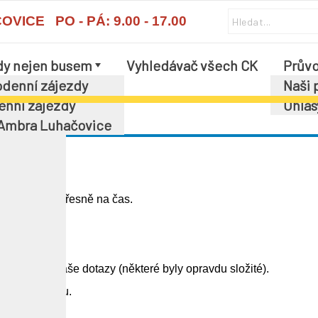
ICE PO - PÁ: 9.00 - 17.00
dy nejen busem
Vyhledávač všech CK
Průvo
í
denní zájezdy
Naši 
enní zájezdy
Ohlas
 Douděra
 Ambra Luhačovice
išti proběhl přesně na čas.
.
vídal na naše dotazy (některé byly opravdu složité).
 jeho zájezdu.