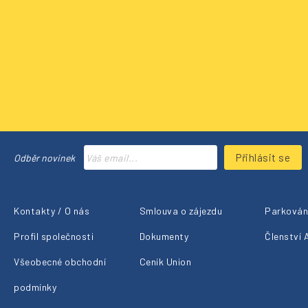
Přihlásit se
Odběr novinek
Kontakty / O nás
Smlouva o zájezdu
Parkování
Profil společnosti
Dokumenty
Členství
Všeobecné obchodní
Ceník Union
podmínky