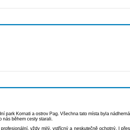
dní park Kornati a ostrov Pag. Všechna tato místa byla nádherná
 o nás během cesty starali.
rofesionální, vždy milý, vstřícný a neskutečně ochotný. I přes