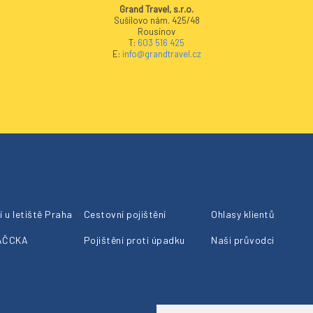
Grand Travel, s.r.o.
Sušilovo nám. 425/48
Rousínov
T:
603 516 425
E:
info@grandtravel.cz
 u letiště Praha
Cestovní pojištění
Ohlasy klientů
 AČCKA
Pojištění proti úpadku
Naši průvodci