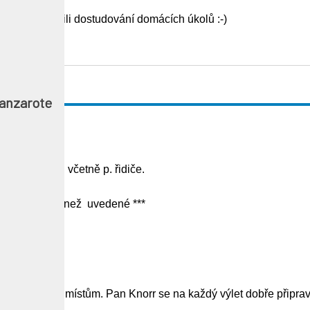
 jsme mu slíbili dostudování domácích úkolů :-)
norr
Lanzarote
celému týmu včetně p. řidiče.
na vyšší úrovni než uvedené ***
navštíveným místům. Pan Knorr se na každý výlet dobře připravil