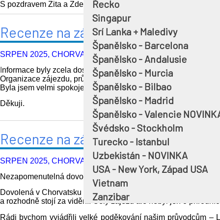
Řecko
S pozdravem
Zita a Zdeněk Smísitelovi
Singapur
Recenze na zájezd, průvodce Ivan K
Srí Lanka + Maledivy
Španělsko - Barcelona
SRPEN 2025, CHORVATSKO, POBYT S VÝLETY
Španělsko - Andalusie
I
nformace byly zcela dostačující, ubytování v hotelu perfektní, 
Španělsko - Murcia
Organizace zájezdu, průvodci pohodoví.
Španělsko - Bilbao
Byla jsem velmi spokojena.
Španělsko - Madrid
Děkuji.
Španělsko - Valencie NOVINK
Švédsko - Stockholm
Recenze na zájezd, průvodce Ivan K
Turecko - Istanbul
Uzbekistán - NOVINKA
SRPEN 2025, CHORVATSKO, POBYT S VÝLETY
USA - New York, Západ USA
Nezapomenutelná dovolená v Chorvatsku srpen 2025
Vietnam
D
ovolená v Chorvatsku byla pro nás opravdu krásným zážitkem –
Zanzibar
a rozhodně stojí za vidění. Celý zájezd ale nebyl jen o přírodní
Rádi bychom vyjádřili velké poděkování našim průvodcům – Lenc