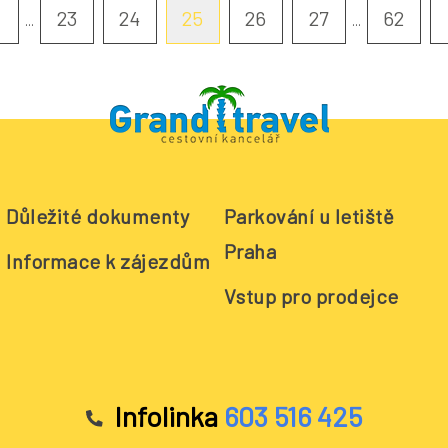
23
24
25
26
27
62
...
...
Důležité dokumenty
Parkování u letiště
Praha
Informace k zájezdům
Vstup pro prodejce
Infolinka
603 516 425