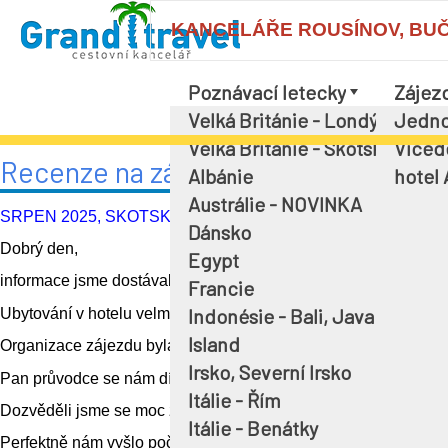
KANCELÁŘE ROUSÍNOV, BUČOV
Poznávací letecky
Zájez
Velká Británie - Londýn a okol
Jedno
Velká Británie - Skotsko
Víced
Recenze na zájezd, průvodce Pavel
Albánie
hotel
Austrálie - NOVINKA
SRPEN 2025, SKOTSKO, MILITARY TATTOO
Dánsko
Dobrý den,
Egypt
informace jsme dostávali s dostatečným předstihem. Sraz na let
Francie
Indonésie - Bali, Java
Ubytování v hotelu velmi dobré, strava v hotelu na dobré úrovni
Island
Organizace zájezdu byla jako vždy perfektní.
Irsko, Severní Irsko
Pan průvodce se nám díky menší skupince hodně věnoval a odpo
Itálie - Řím
Dozvěděli jsme se moc zajímavostí, ostatně tak jako na každém
Itálie - Benátky
Perfektně nám vyšlo počasí, zájezd jsme si parádně užili.