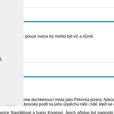
norr
strava výborná, pouze ovoce by mohlo být víc a různé.
A
norr
 navštívili jsme dechberoucí místa jako Plitvická jezera, Náro
ch krásách – obrovský podíl na jeho úspěchu měli i lidé, kteří se
e Navrátilové a Ivanu Knorrovi. Jejich přístup byl naprosto p