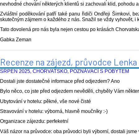
nevhodné chování některých klientů si zachovali klid, pohodu a
Zvláštní poděkování patří také panu řidiči Ondřeji Šimkovi,
skutečným zájmem o každého z nás. Snažil se vždy vyhovět, i kd
Tato dovolená pro nás byla nejen cestou po krásách Chorvatska,
Gabka Zema
n
Recenze na zájezd, průvodce Lenka 
SRPEN 2025, CHORVATSKO, POZNÁVACÍ S POBYTEM
Dostali jste dostatečné informace před odjezdem? Ano
Bylo něco, co jste před odjezdem nevěděli, chyběly Vám někte
Ubytování v hotelu: pěkné, vše nové čisté
Stravování v hotelu: výborná, hlavně moučníky :-)
Organizace zájezdu: perfeketní
Váš názor na průvodce: oba průvodci byli výborní, dostali jsme