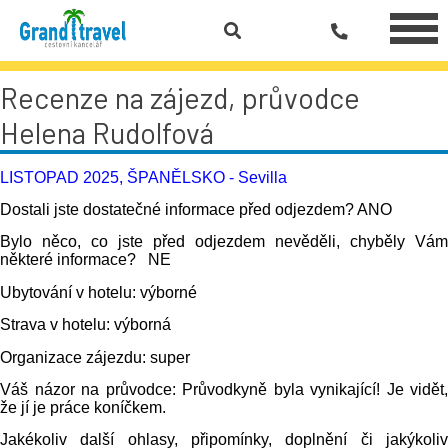
Recenze na zájezd, průvodce
Helena Rudolfová
LISTOPAD 2025, ŠPANĚLSKO - Sevilla
Dostali jste dostatečné informace před odjezdem?
ANO
Bylo něco, co jste před odjezdem nevěděli, chyběly Vám
některé informace?
NE
Ubytování v hotelu:
výborné
Strava v
hotelu:
výborná
Organizace zájezdu
: super
Váš názor na průvodce
: Průvodkyně byla vynikající! Je vidět,
že jí je práce koníčkem.
Jakékoliv další ohlasy
,
připomínky
,
doplnění či jakýkoli