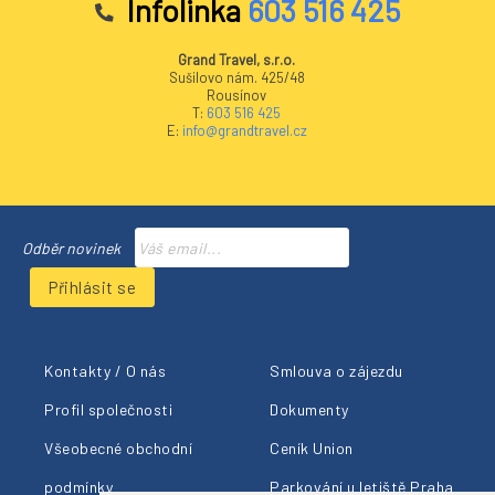
Infolinka
603 516 425
Grand Travel, s.r.o.
Sušilovo nám. 425/48
Rousínov
T:
603 516 425
E:
info@grandtravel.cz
Odběr novinek
Přihlásit se
Kontakty / O nás
Smlouva o zájezdu
Profil společnosti
Dokumenty
Všeobecné obchodní
Ceník Union
podmínky
Parkování u letiště Praha