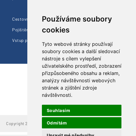
Členství AČCKA
Používáme soubory
Cestovní pojištění
Ohlasy klientů
cookies
Pojištění proti úpadku
Naši průvodci
Vstup pro prodejce
Dárkové poukazy
Tyto webové stránky používají
soubory cookies a další sledovací
nástroje s cílem vylepšení
uživatelského prostředí, zobrazení
přizpůsobeného obsahu a reklam,
analýzy návštěvnosti webových
Sledujte nás
stránek a zjištění zdroje
návštěvnosti.
Souhlasím
Odmítám
Copyright 2022 Grand Travel, s.r.o.
Upravit mé předvolby