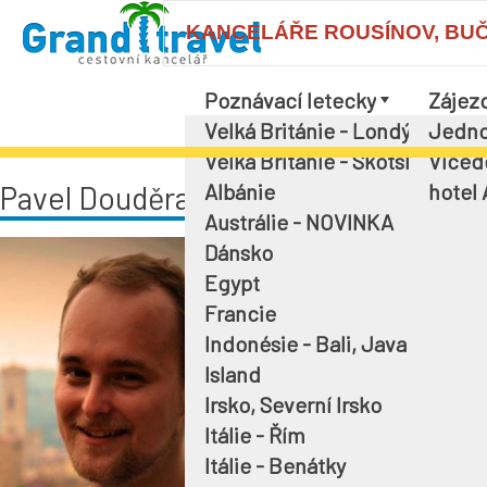
KANCELÁŘE ROUSÍNOV, BUČOV
Poznávací letecky
Zájez
Velká Británie - Londýn a okol
Jedno
Velká Británie - Skotsko
Víced
Albánie
hotel
Pavel Douděra
Austrálie - NOVINKA
Cestování je mojí vášní již od 
Dánsko
Egypt
Průvodcuji především Velkou B
provádím i zahraniční turisty 
Francie
Vystudoval jsem Historii a Pol
Indonésie - Bali, Java
rukou.
Island
V současné době učím histori
Irsko, Severní Irsko
každého věku, aby sdíleli moji l
Itálie - Řím
Věřím, že se Vám cestování s
Itálie - Benátky