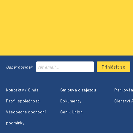
Přihlásit se
Odběr novinek
Kontakty / O nás
Smlouva o zájezdu
Parkování
Profil společnosti
Dokumenty
Členství
Všeobecné obchodní
Ceník Union
podmínky