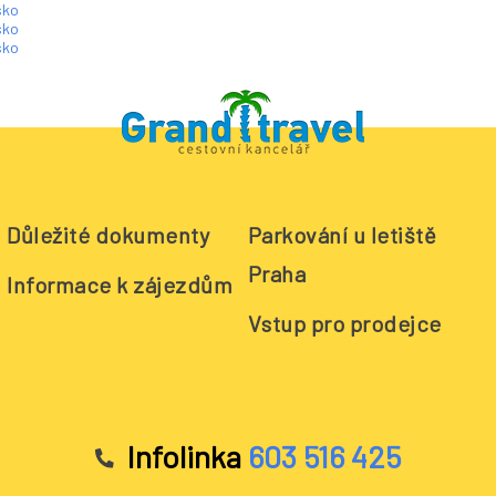
sko
sko
sko
Důležité dokumenty
Parkování u letiště
Praha
Informace k zájezdům
Vstup pro prodejce
Infolinka
603 516 425