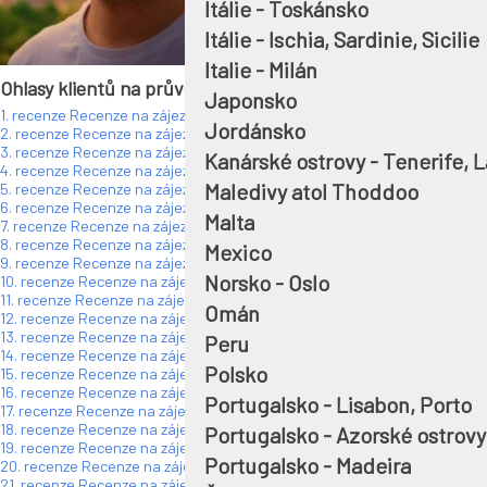
Itálie - Toskánsko
Těším se na cestu s Vámi. Pa
Itálie - Ischia, Sardinie, Sicilie
Italie - Milán
Ohlasy klientů na průvodce:
Japonsko
1. recenze Recenze na zájezd, průvodce Pavel Douděra, ČERVEN 2026, 
Jordánsko
2. recenze Recenze na zájezd, průvodce Pavel Douděra, ČERVEN 2026, 
3. recenze Recenze na zájezd, průvodce Pavel Douděra, ČERVEN 2026, 
Kanárské ostrovy - Tenerife, 
4. recenze Recenze na zájezd, průvodce Pavel Douděra, ČERVEN 2026, 
Maledivy atol Thoddoo
5. recenze Recenze na zájezd, průvodce Pavel Douděra, KVĚTEN 2026,
6. recenze Recenze na zájezd, průvodce Pavel Douděra, KVĚTEN 2026,
Malta
7. recenze Recenze na zájezd, průvodce Pavel Douděra, KVĚTEN 2026,
8. recenze Recenze na zájezd, průvodce Pavel Douděra, DUBEN 2026, 
Mexico
9. recenze Recenze na zájezd, průvodce Pavel Douděra
Norsko - Oslo
10. recenze Recenze na zájezd, průvodce Pavel Douděra, ÚNOR 2026, 
11. recenze Recenze na zájezd, průvodce Pavel Douděra, LEDEN 2026, 
Omán
12. recenze Recenze na zájezd, průvodce Pavel Douděra, LISTOPAD 202
13. recenze Recenze na zájezd, průvodce Pavel Douděra, LISTOPAD 202
Peru
14. recenze Recenze na zájezd, průvodce Pavel Douděra, LISTOPAD 20
Polsko
15. recenze Recenze na zájezd, průvodce Pavel Douděra, LISTOPAD 20
16. recenze Recenze na zájezd, průvodce Pavel Douděra, ŘÍJEN 2025, I
Portugalsko - Lisabon, Porto
17. recenze Recenze na zájezd, průvodce Pavel Douděra, ŘÍJEN 2025, I
18. recenze Recenze na zájezd, průvodce Pavel Douděra, ŘÍJEN 2025, I
Portugalsko - Azorské ostrovy
19. recenze Recenze na zájezd, průvodce Pavel Douděra, ZÁŘÍ 2025, SE
Portugalsko - Madeira
20. recenze Recenze na zájezd, průvodce Pavel Douděra, SRPEN 2025
21. recenze Recenze na zájezd, průvodce Pavel Douděra, SRPEN 2025