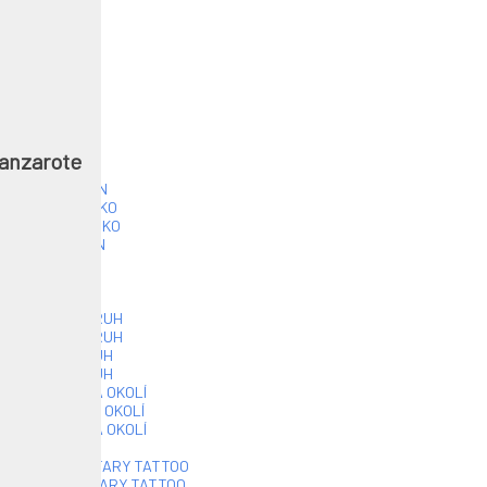
vel
IRSKO
IRSKO
IRSKO
Lanzarote
IRSKO
 ANGLIE, LONDÝN
 ANGLIE, SKOTSKO
 ANGLIE - SKOTSKO
ANGLIE - LONDÝN
MEXIKO OKRUH
LONDÝN
5, MEXIKO - OKRUH
5, MEXIKO - OKRUH
25, MEXIKO OKRUH
25, MEXIKO OKRUH
RSKO - DUBLIN A OKOLÍ
RSKO - DUBLIN A OKOLÍ
RSKO - DUBLIN A OKOLÍ
VERNÍ IRSKO
, SKOTSKO, MILITARY TATTOO
, SKOTSKO, MILITARY TATTOO