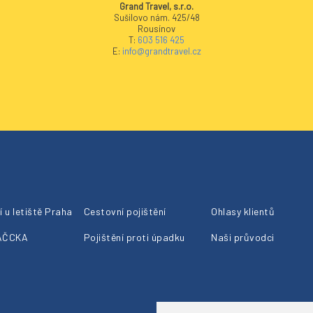
Grand Travel, s.r.o.
Sušilovo nám. 425/48
Rousínov
T:
603 516 425
E:
info@grandtravel.cz
 u letiště Praha
Cestovní pojištění
Ohlasy klientů
 AČCKA
Pojištění proti úpadku
Naši průvodci