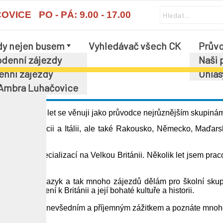
ICE PO - PÁ: 9.00 - 17.00
dy nejen busem
Vyhledávač všech CK
Průvo
í
denní zájezdy
Naši 
enní zájezdy
Ohlas
 Ambra Luhačovice
dětství. Již 10 let se věnuji jako průvodce nejrůznějším skupinám
ritánii, Francii a Itálii, ale také Rakousko, Německo, Maďars
v Čechách.
itologii se specializací na Velkou Británii. Několik let jsem p
i a anglický jazyk a tak mnoho zájezdů dělám pro školní skup
ásku a nadšení k Británii a její bohaté kultuře a historii.
e mnou stane nevšedním a příjemným zážitkem a poznáte mnoho z