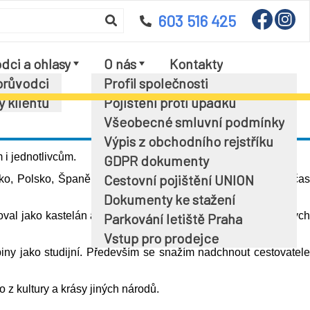
603 516 425
dci a ohlasy
O nás
Kontakty
průvodci
Profil společnosti
y klientů
Pojištění proti úpadku
Všeobecné smluvní podmínky
Výpis z obchodního rejstříku
 i jednotlivcům.
GDPR dokumenty
Cestovní pojištění UNION
ko, Polsko, Španělsko, Chorvatsko a Maltu, ale i další. Občas
Dokumenty ke stažení
racoval jako kastelán a průvodce na zámku, který je v soukromých
Parkování letiště Praha
Vstup pro prodejce
iny jako studijní. Především se snažím nadchnout cestovatele
 kultury a krásy jiných národů.