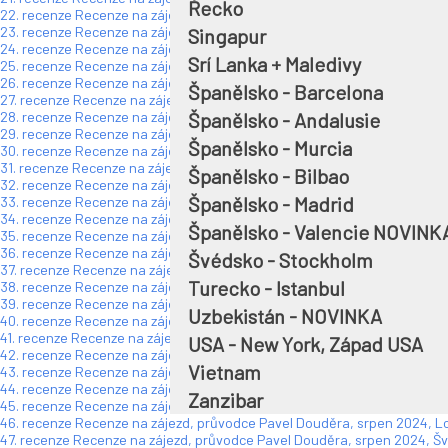
Řecko
22. recenze Recenze na zájezd, průvodce Pavel Douděra, ČERVENEC 2
23. recenze Recenze na zájezd, průvodce Pavel Douděra, ČERVENEC 2
Singapur
24. recenze Recenze na zájezd, průvodce Pavel Douděra, ČERVENEC 2
Srí Lanka + Maledivy
25. recenze Recenze na zájezd, průvodce Pavel Douděra, ČERVENEC 2
26. recenze Recenze na zájezd, průvodce Pavel Douděra, ČERVENEC 2
Španělsko - Barcelona
27. recenze Recenze na zájezd, průvodce Pavel Douděra, ČERVENEC 2
Španělsko - Andalusie
28. recenze Recenze na zájezd, průvodce Pavel Douděra, KVĚTEN 2025
29. recenze Recenze na zájezd, průvodce Pavel Douděra, DUBEN 2025,
Španělsko - Murcia
30. recenze Recenze na zájezd, průvodce Pavel Douděra, ÚNOR 2025, 
31. recenze Recenze na zájezd, průvodce Pavel Douděra, ÚNOR 2025, E
Španělsko - Bilbao
32. recenze Recenze na zájezd, průvodce Pavel Douděra, LEDEN 2025,
Španělsko - Madrid
33. recenze Recenze na zájezd, průvodce Pavel Douděra, LEDEN 2025,
34. recenze Recenze na zájezd, průvodce Pavel Douděra, LEDEN 2025,
Španělsko - Valencie NOVINK
35. recenze Recenze na zájezd, průvodce Pavel Douděra, LISTOPAD 20
36. recenze Recenze na zájezd, průvodce Pavel Douděra, LISTOPAD 20
Švédsko - Stockholm
37. recenze Recenze na zájezd, průvodce Pavel Douděra, ŘÍJEN 2024
Turecko - Istanbul
38. recenze Recenze na zájezd, průvodce Pavel Douděra, ŘÍJEN 2024
39. recenze Recenze na zájezd, průvodce Pavel Douděra, ŘÍJEN 2024
Uzbekistán - NOVINKA
40. recenze Recenze na zájezd, průvodce Pavel Douděra, ŘÍJEN 2024
41. recenze Recenze na zájezd, průvodce Pavel Douděra, ŘÍJEN 2024,
USA - New York, Západ USA
42. recenze Recenze na zájezd, průvodce Pavel Douděra, ŘÍJEN 2024
Vietnam
43. recenze Recenze na zájezd, průvodce Pavel Douděra, ŘÍJEN 2024
44. recenze Recenze na zájezd, průvodce Pavel Douděra, ŘÍJEN 2024,
Zanzibar
45. recenze Recenze na zájezd, průvodce Pavel Douděra, srpen 2024,
46. recenze Recenze na zájezd, průvodce Pavel Douděra, srpen 2024, 
47. recenze Recenze na zájezd, průvodce Pavel Douděra, srpen 2024, Š