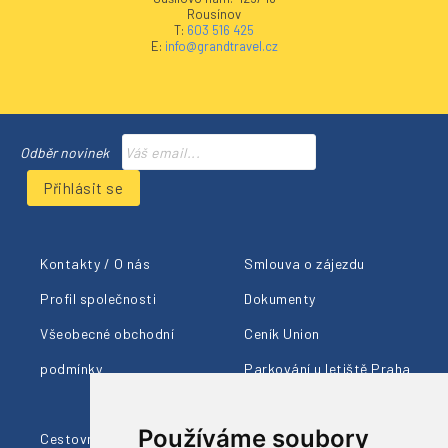
Rousínov
T:
603 516 425
E:
info@grandtravel.cz
Odběr novinek
Přihlásit se
Kontakty / O nás
Smlouva o zájezdu
Profil společnosti
Dokumenty
Všeobecné obchodní
Ceník Union
podmínky
Parkování u letiště Praha
Členství AČCKA
Používáme soubory
Cestovní pojištění
Ohlasy klientů