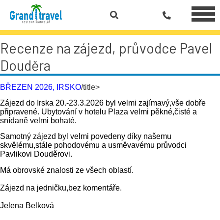
Recenze na zájezd, průvodce Pavel
Douděra
BŘEZEN 2026, IRSKO
/title>
Zájezd do Irska 20.-23.3.2026 byl velmi zajímavý,vše dobře
připravené. Ubytování v hotelu Plaza velmi pěkné,čisté a
snídaně velmi bohaté.
Samotný zájezd byl velmi povedeny díky našemu
skvělému,stále pohodovému a usměvavému průvodci
Pavlikovi Douděrovi.
Má obrovské znalosti ze všech oblastí.
Zájezd na jedničku,bez komentáře.
Jelena Belková