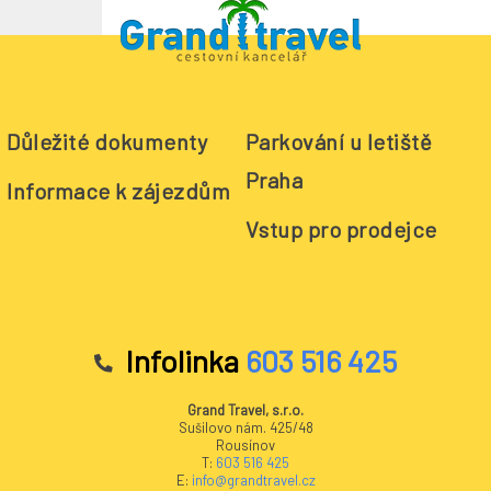
Důležité dokumenty
Parkování u letiště
Lanzarote
Praha
Informace k zájezdům
Vstup pro prodejce
Infolinka
603 516 425
Grand Travel, s.r.o.
Sušilovo nám. 425/48
Rousínov
T:
603 516 425
E:
info@grandtravel.cz