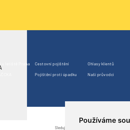
 u letiště Praha
Cestovní pojištění
Ohlasy klientů
A
 AČCKA
Pojištění proti úpadku
Naši průvodci
Používáme sou
Sledujte nás