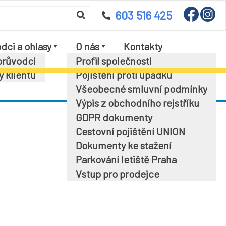
603 516 425
dci a ohlasy
O nás
Kontakty
průvodci
Profil společnosti
y klientů
Pojištění proti úpadku
Všeobecné smluvní podmínky
Výpis z obchodního rejstříku
GDPR dokumenty
Cestovní pojištění UNION
Dokumenty ke stažení
Parkování letiště Praha
Vstup pro prodejce