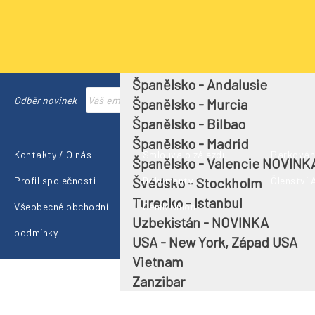
Řecko
Singapur
Srí Lanka + Maledivy
Španělsko - Barcelona
Španělsko - Andalusie
Přihlásit se
Odběr novinek
Španělsko - Murcia
Španělsko - Bilbao
Španělsko - Madrid
Kontakty / O nás
Smlouva o zájezdu
Parkování
Španělsko - Valencie NOVINK
Švédsko - Stockholm
Profil společnosti
Dokumenty
Členství
Turecko - Istanbul
Všeobecné obchodní
Ceník Union
Uzbekistán - NOVINKA
podmínky
USA - New York, Západ USA
Vietnam
Zanzibar