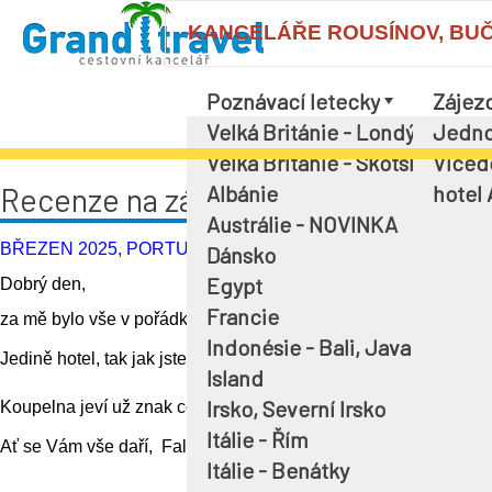
KANCELÁŘE ROUSÍNOV, BUČOV
Poznávací letecky
Zájez
Velká Británie - Londýn a okol
Jedno
Velká Británie - Skotsko
Víced
Albánie
hotel
Recenze na zájezd, průvodce Helen
Austrálie - NOVINKA
BŘEZEN 2025, PORTUGALSKO, LISABON
Dánsko
Egypt
Dobrý den,
Francie
za mě bylo vše v pořádku.
Indonésie - Bali, Java
Jedině hotel, tak jak jste uváděli, není kompletně zrekonstuova
Island
Irsko, Severní Irsko
Koupelna jeví už znak celkové opotřebovanosti - což je pro m
Itálie - Řím
Ať se Vám vše daří,
Faltys
Itálie - Benátky