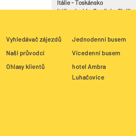
Itálie - Toskánsko
Itálie - Ischia, Sardinie, Sicilie
Italie - Milán
Japonsko
Jordánsko
Vyhledávač zájezdů
Jednodenní busem
Kanárské ostrovy - Tenerife, 
Naši průvodci
Vícedenní busem
Maledivy - pobytový
Malta
Ohlasy klientů
hotel Ambra
Mexico
Luhačovice
Norsko - Oslo
Omán
Peru
Polsko
Portugalsko - Lisabon, Porto
Portugalsko - Azorské ostrovy
Portugalsko - Madeira