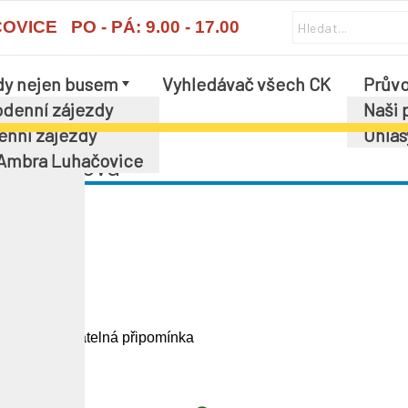
ICE PO - PÁ: 9.00 - 17.00
dy nejen busem
Vyhledávač všech CK
Průvo
í
denní zájezdy
Naši 
enní zájezdy
Ohlas
 Ambra Luhačovice
a Rudolfová
ný.
ne ale zanedbatelná připomínka