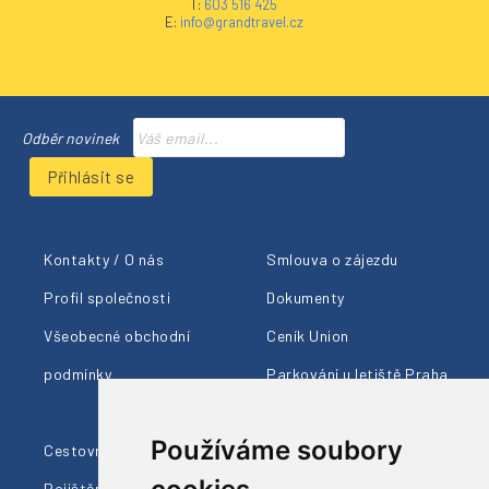
T:
603 516 425
E:
info@grandtravel.cz
Odběr novinek
Přihlásit se
Kontakty / O nás
Smlouva o zájezdu
Profil společnosti
Dokumenty
Všeobecné obchodní
Ceník Union
podmínky
Parkování u letiště Praha
Členství AČCKA
Používáme soubory
Cestovní pojištění
Ohlasy klientů
Pojištění proti úpadku
Naši průvodci