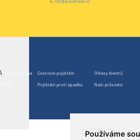
E:
info@grandtravel.cz
A
 u letiště Praha
Cestovní pojištění
Ohlasy klientů
 AČCKA
Pojištění proti úpadku
Naši průvodci
Používáme sou