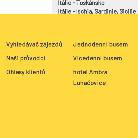
Itálie - Toskánsko
Itálie - Ischia, Sardinie, Sicilie
Italie - Milán
Japonsko
Jordánsko
Vyhledávač zájezdů
Jednodenní busem
Kanárské ostrovy - Tenerife, 
Maledivy atol Thoddoo
Naši průvodci
Vícedenní busem
Malta
Mexico
Ohlasy klientů
hotel Ambra
Norsko - Oslo
Luhačovice
Omán
Peru
Polsko
Portugalsko - Lisabon, Porto
Portugalsko - Azorské ostrovy
Portugalsko - Madeira