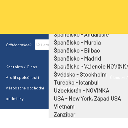
Řecko
Singapur
Srí Lanka + Maledivy
Španělsko - Barcelona
Španělsko - Andalusie
Španělsko - Murcia
Přihlásit se
Odběr novinek
Španělsko - Bilbao
Španělsko - Madrid
Španělsko - Valencie NOVINK
Kontakty / O nás
Smlouva o zájezdu
Parkování
Švédsko - Stockholm
Profil společnosti
Dokumenty
Členství
Turecko - Istanbul
Všeobecné obchodní
Ceník Union
Uzbekistán - NOVINKA
USA - New York, Západ USA
podmínky
Vietnam
Zanzibar