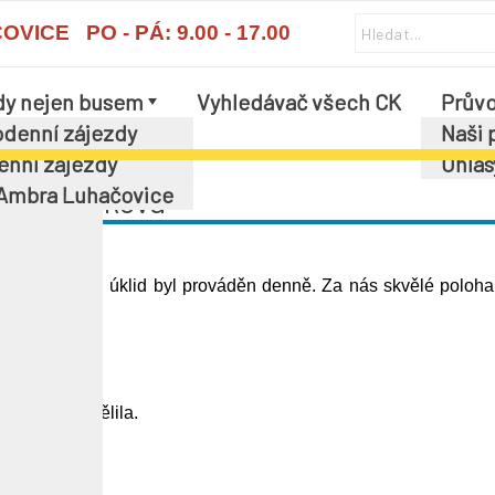
ICE PO - PÁ: 9.00 - 17.00
dy nejen busem
Vyhledávač všech CK
Průvo
í
denní zájezdy
Naši 
enní zájezdy
Ohlas
 Ambra Luhačovice
r Havlíčková
al. Všude čisto, úklid byl prováděn denně. Za nás skvělé poloh
obré.
 se ráda podělila.