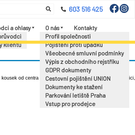
603 516 425
dci a ohlasy
O nás
Kontakty
průvodci
Profil společnosti
y klientů
Pojištění proti úpadku
Všeobecné smluvní podmínky
Výpis z obchodního rejstříku
GDPR dokumenty
Cestovní pojištění UNION
a kousek od centra města. Jediným negativem byl hluk na ulici
Dokumenty ke stažení
Parkování letiště Praha
Vstup pro prodejce