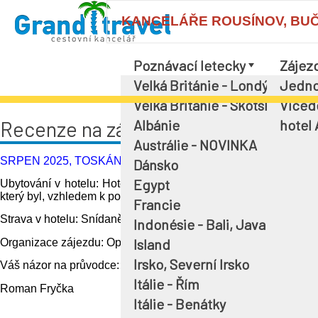
KANCELÁŘE ROUSÍNOV, BUČOV
Poznávací letecky
Zájez
Velká Británie - Londýn a okol
Jedno
Velká Británie - Skotsko
Víced
Albánie
hotel
Recenze na zájezd, průvodce Dagma
Austrálie - NOVINKA
SRPEN 2025, TOSKÁNSKO - FLORENCIE
Dánsko
Egypt
Ubytování v hotelu:
Hotel byl sice starší, ale úplně dostačov
který byl, vzhledem k poloze hotelu u nádraží, očekávatelný.
Francie
Strava v hotelu:
Snídaně super, výběr dostatečný a jídlo velmi d
Indonésie - Bali, Java
Island
Organizace zájezdu:
Opět na jedničku, jako vždy.
Irsko, Severní Irsko
Váš názor na průvodce:
Průvodkyně s velkými znalostmi o které
Itálie - Řím
Roman Fryčka
Itálie - Benátky