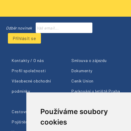
Odběr novinek
Přihlásit se
Kontakty / O nás
Smlouva o zájezdu
Profil společnosti
Dokumenty
Všeobecné obchodní
Ceník Union
podmínky
Parkování u letiště Praha
Členství AČCKA
Používáme soubory
Cestovní pojištění
Ohlasy klientů
cookies
Pojištění proti úpadku
Naši průvodci