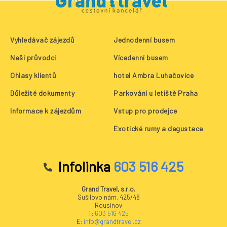
Vyhledávač zájezdů
Jednodenní busem
Naši průvodci
Vícedenní busem
Ohlasy klientů
hotel Ambra Luhačovice
Důležité dokumenty
Parkování u letiště Praha
Informace k zájezdům
Vstup pro prodejce
Exotické rumy a degustace
Infolinka
603 516 425
Grand Travel, s.r.o.
Sušilovo nám. 425/48
Rousínov
T:
603 516 425
E:
info@grandtravel.cz